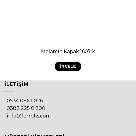
Melamin Kapak 160’lık
İNCELE
İLETIŞIM
: 0534 086 1 026
: 0388 225 0 200
: info@ferrofis.com