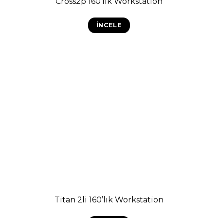
Cross2p 160’lık Workstation
İNCELE
Titan 2li 160’lık Workstation