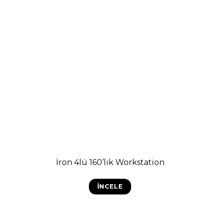
İron 4lü 160’lık Workstation
İNCELE