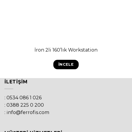
İron 2li 160’lık Workstation
İNCELE
İLETIŞIM
: 0534 086 1 026
: 0388 225 0 200
: info@ferrofis.com