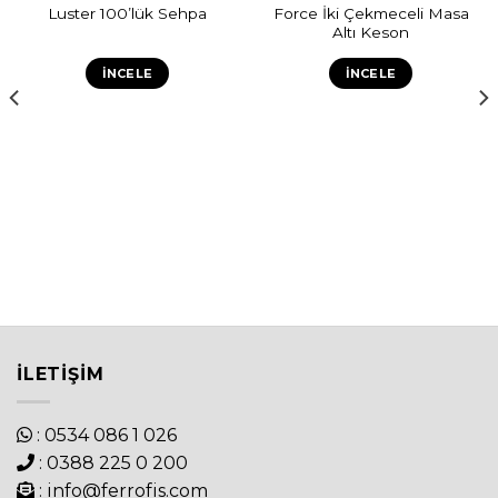
Force İki Çekmeceli Masa
Luster 100’lük Sehpa
Altı Keson
İNCELE
İNCELE
İLETIŞIM
: 0534 086 1 026
: 0388 225 0 200
: info@ferrofis.com