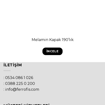
Melamin Kapak 190’lık
İNCELE
İLETIŞIM
: 0534 086 1 026
: 0388 225 0 200
: info@ferrofis.com