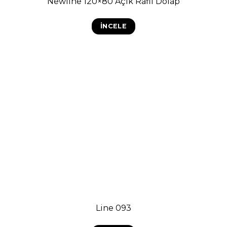
Newline 120×80 Açık Raflı Dolap
İNCELE
Line 093