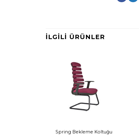
İLGILI ÜRÜNLER
antı Koltuğu
Spring Bekleme Koltuğu