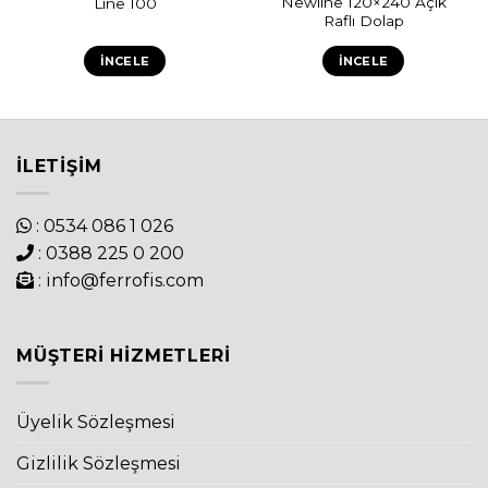
Newline 120×240 Açık
Line 100
Raflı Dolap
İNCELE
İNCELE
İLETIŞIM
: 0534 086 1 026
: 0388 225 0 200
: info@ferrofis.com
MÜŞTERI HIZMETLERI
Üyelik Sözleşmesi
Gizlilik Sözleşmesi