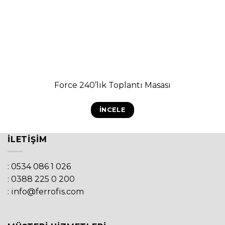
Force 240’lık Toplantı Masası
İNCELE
İLETIŞIM
: 0534 086 1 026
: 0388 225 0 200
: info@ferrofis.com