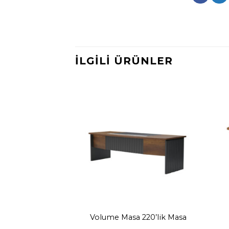
İLGILI ÜRÜNLER
’lük Masa
Volume Masa 220’lik Masa